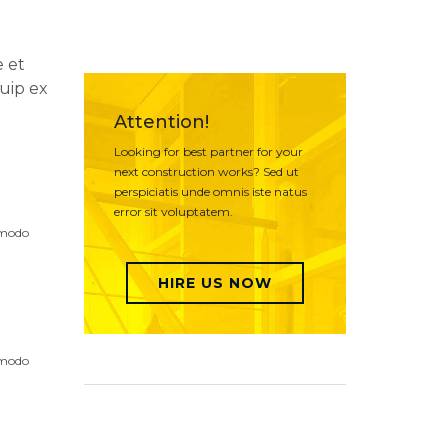
e et
quip ex
Attention!
Looking for best partner for your
next construction works? Sed ut
perspiciatis unde omnis iste natus
error sit voluptatem.
mmodo
HIRE US NOW
mmodo